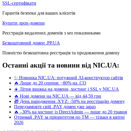
SSL-сертифікати
Гарантія безпеки для ваших клієнтів
Купити дроп-домени
Реєстрація видалених доменів з seo показниками
Безкоштовний домен .PP.UA
Повністю безкоштовна реєстрація та продовження домену
Останні акції та новини від NIC.UA:
✨ Новинка NIC.UA: потужний AI-конструктор сайтів
🔥 Лише до 20 серпня: −80% на .CO
☀️ Літня знижка на домени, хостинг і SSL у NIC.UA
🔥 Нові домени на NIC.UA — від 44,59 грн
🎁 День народження .XYZ: -50% на реєстрацію домену
Передзамовте свій .PAY домен уже зараз
🔥 –30% на хостинг із DirectAdmin — лише до 20 травня
Отримай .PAY за пріоритетом по ТМ — тільки в квітні
2026